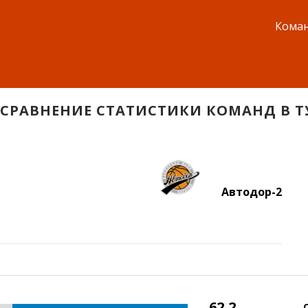
Коман
СРАВНЕНИЕ СТАТИСТИКИ КОМАНД В Т
Автодор-2
62,2