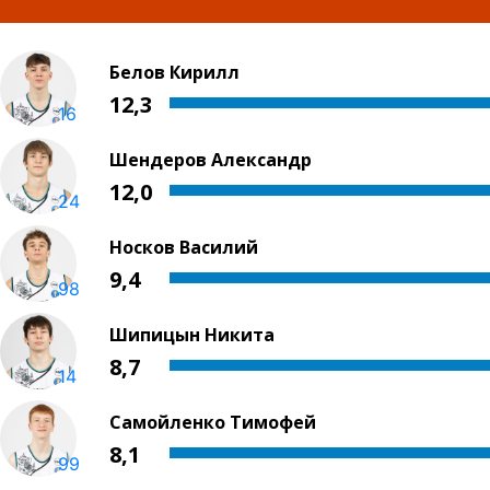
Белов Кирилл
12,3
16
Шендеров Александр
12,0
24
Носков Василий
9,4
98
Шипицын Никита
8,7
14
Самойленко Тимофей
8,1
99