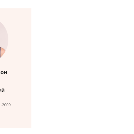
тон
ий
1.2009