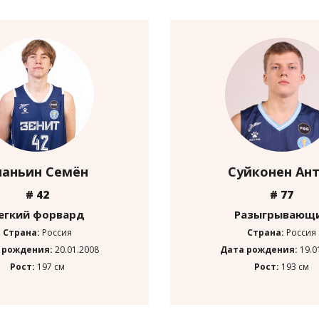
наньин Семён
Суйконен Ан
# 42
# 77
егкий форвард
Разыгрывающ
Страна:
Россия
Страна:
Россия
 рождения:
20.01.2008
Дата рождения:
19.0
Рост:
197 см
Рост:
193 см