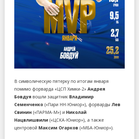
В символическую пятерку по итогам января
помимо форварда «ЦСП Химки-2»
Андрея
Бовдуя
вошли защитник
Владимир
Семенченко
(«Пари НН-Юниор»), форварды
Лев
Свинин
(«ПАРМА-М») и
Николай
Нацвлишвили
(«ЦСКА-Юниор»), а также
центровой
Максим Огарков
(«МБА-Юниор»).