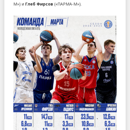
М») и
Глеб Фирсов
(«ПАРМА-М»).