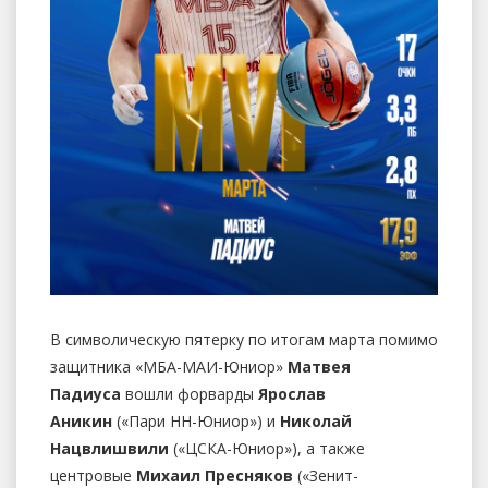
В символическую пятерку по итогам марта помимо
защитника «МБА-МАИ-Юниор»
Матвея
Падиуса
вошли форварды
Ярослав
Аникин
(«Пари НН-Юниор») и
Николай
Нацвлишвили
(«ЦСКА-Юниор»), а также
центровые
Михаил Пресняков
(«Зенит-