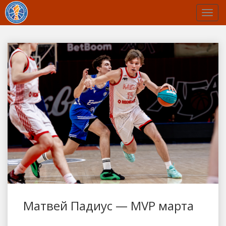
Матвей Падиус — MVP марта